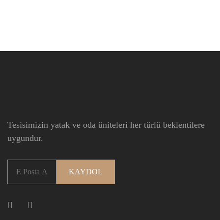
Tesisimizin yatak ve oda üniteleri her türlü beklentilere
uygundur.