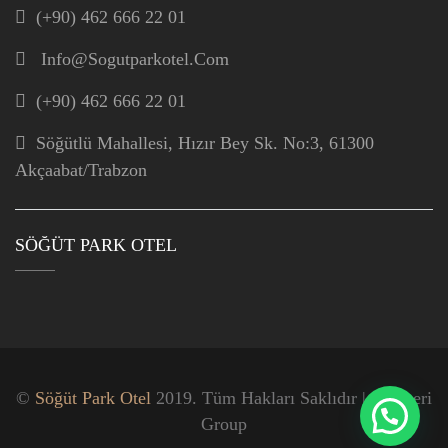
(+90) 462 666 22 01
Info@sogutparkotel.com
(+90) 462 666 22 01
Söğütlü Mahallesi, Hızır Bey Sk. No:3, 61300
Akçaabat/Trabzon
SÖĞÜT PARK OTEL
©
Söğüt Park Otel
2019. Tüm Hakları Saklıdır | Zemheri
Group