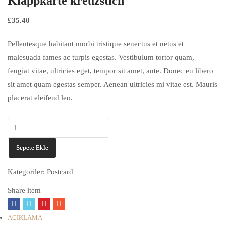
Klappkarte kreuzstich
£
35.40
Pellentesque habitant morbi tristique senectus et netus et
malesuada fames ac turpis egestas. Vestibulum tortor quam,
feugiat vitae, ultricies eget, tempor sit amet, ante. Donec eu libero
sit amet quam egestas semper. Aenean ultricies mi vitae est. Mauris
placerat eleifend leo.
Klappkarte
kreuzstich
Sepete Ekle
adet
Kategoriler:
Postcard
Share item
AÇIKLAMA